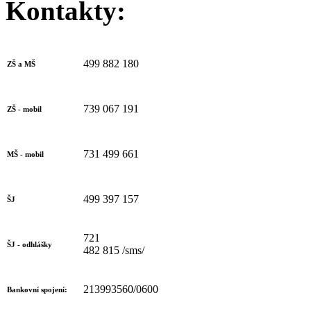
Kontakty:
499 882 180
ZŠ a MŠ
739 067 191
ZŠ - mobil
731 499 661
MŠ - mobil
499 397 157
ŠJ
721
ŠJ - odhlášky
482 815 /sms/
213993560/0600
Bankovní spojení: