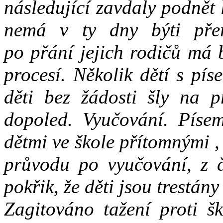
následující zavdaly podnět
nemá v ty dny býti přer
po přání jejich rodičů má 
procesí. Několik dětí s pí
děti bez žádosti šly na p
dopoled. Vyučování. Písem
dětmi ve škole přítomnými ,
průvodu po vyučování, z č
pokřik, že děti jsou trestány
Zagitováno tažení proti š