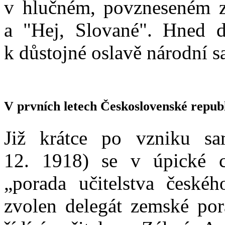
v hlučném, povzneseném
a "Hej, Slované". Hned d
k důstojné oslavě národní s
V prvních letech Československé republ
Již krátce po vzniku sa
12. 1918) se v úpické c
„porada učitelstva české
zvolen delegát zemské pora