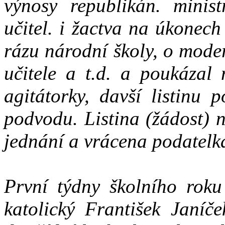
výnosy republikán. minist
učitel. i žactva na úkonec
rázu národní školy, o mode
učitele a t.d. a poukázal 
agitátorky, davší listinu 
podvodu. Listina (žádost)
jednání a vrácena podatelk
První týdny školního roku
katolický František Janíč