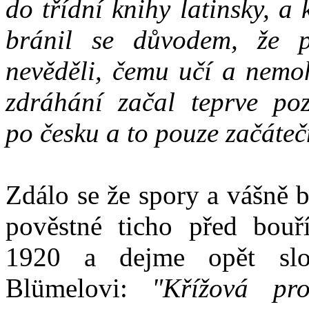
do třídní knihy latinsky, a
bránil se důvodem, že pr
nevěděli, čemu učí a nemoh
zdráhání začal teprve poz
po česku a to pouze začáteč
Zdálo se že spory a vášně b
pověstné ticho před bou
1920 a dejme opět slov
Blümelovi:
"Křížová pr