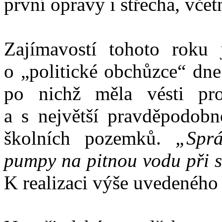
první opravy i střecha, vče
Zajímavostí tohoto roku 
o „politické obchůzce“ dne
po nichž měla vésti pro
a s největší pravděpodobno
školních pozemků.
„Správ
pumpy na pitnou vodu při st
K realizaci výše uvedeného