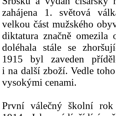
Srbsku a vydán císařský
zahájena 1. světová vál
velkou část mužského obyva
diktatura značně omezila o
doléhala stále se zhoršuj
1915 byl zaveden příděl
i na další zboží. Vedle toh
vysokými cenami.
První válečný školní rok