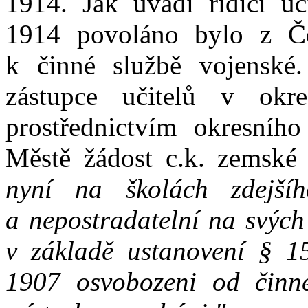
1914. Jak uvádí řídící uč
1914 povoláno bylo z Če
k činné službě vojenské
zástupce učitelů v okr
prostřednictvím okresníh
Městě žádost c.k. zemské
nyní na školách zdejšíh
a nepostradatelní na svých
v základě ustanovení § 1
1907 osvobozeni od činn