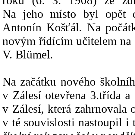
roku (6. 3. 1908) ze zd
Na jeho místo byl opět d
Antonín Košťál. Na počát
novým řídícím učitelem na 
V. Blümel.
Na začátku nového školníh
v Zálesí otevřena 3.třída a
v Zálesí, která zahrnovala
v té souvislosti nastoupil i