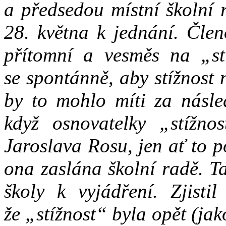
a předsedou místní školní 
28. května k jednání. Člen
přítomní a vesměs na „stí
se spontánně, aby stížnost
by to mohlo míti za násled
když osnovatelky „stížno
Jaroslava Rosu, jen ať to p
ona zaslána školní radě. T
školy k vyjádření. Zjisti
že „stížnost“ byla opět (ja