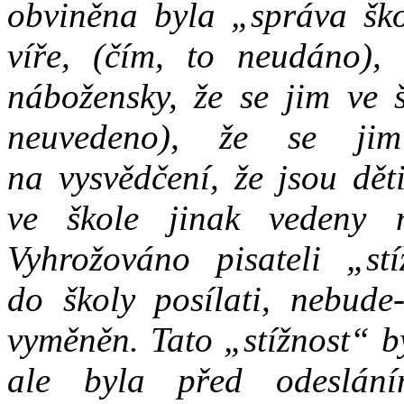
obviněna byla „správa škol
víře, (čím, to neudáno), 
nábožensky, že se jim ve 
neuvedeno), že se jim
na vysvědčení, že jsou dět
ve škole jinak vedeny n
Vyhrožováno pisateli „st
do školy posílati, nebude
vyměněn. Tato „stížnost“ b
ale byla před odeslání