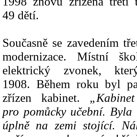
1998 znovu zřízena třetí 
49 dětí.
Současně se zavedením třet
modernizace. Místní ško
elektrický zvonek, kte
1908. Během roku byl pa
zřízen kabinet.
„Kabinet 
pro pomůcky učební. Byla t
úplně na zemi stojící. Ná