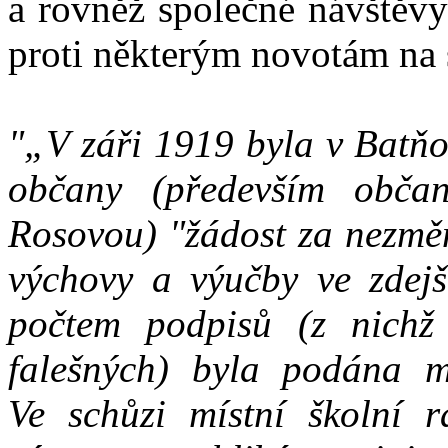
a rovněž společné návštěvy
proti některým novotám na 
"„V záři 1919 byla v Batňo
občany (především obča
Rosovou) "žádost za nezměn
výchovy a výučby ve zdejš
počtem podpisů (z nichž
falešných) byla podána mí
Ve schůzi místní školní r