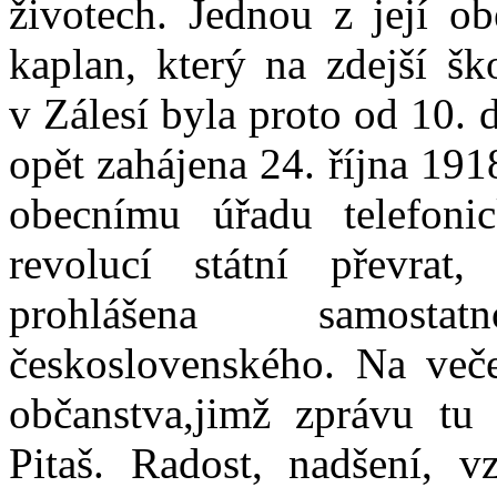
životech. Jednou z její ob
kaplan, který na zdejší šk
v Zálesí byla proto od 10. 
opět zahájena 24. října 191
obecnímu úřadu telefoni
revolucí státní převra
prohlášena samosta
československého. Na več
občanstva,jimž zprávu tu 
Pitaš. Radost, nadšení, v