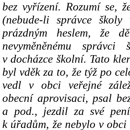
bez vyřízení. Rozumí se, ž
(nebude-li správce školy
prázdným heslem, že dě
nevyměněnému správci 
v docházce školní. Tato kler
byl vděk za to, že týž po ce
vedl v obci veřejné zálež
obecní aprovisaci, psal bez
a pod., jezdil za své pen
k úřadům, že nebylo v obci 