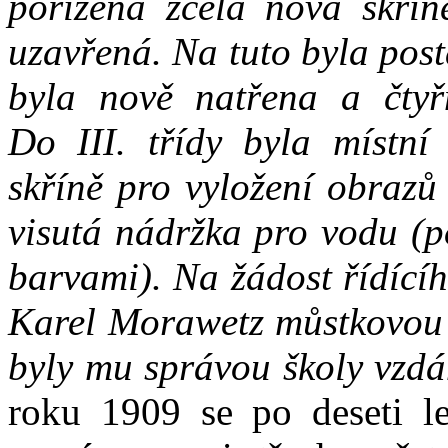
pořízena zcela nová skříně
uzavřená. Na tuto byla post
byla nově natřena a čtyř
Do III. třídy byla místní
skříně pro vyložení obrazů
visutá nádržka pro vodu (p
barvami). Na žádost řídícíh
Karel Morawetz můstkovou 
byly mu správou školy vzd
roku 1909 se po deseti le