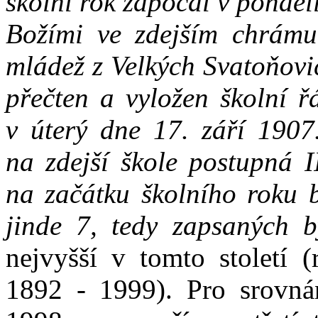
školní rok započal v ponděl
Božími ve zdejším chrámu 
mládež z Velkých Svatoňovi
přečten a vyložen školní ř
v úterý dne 17. září 1907
na zdejší škole postupná I
na začátku školního roku b
jinde 7, tedy zapsaných 
nejvyšší v tomto století 
1892 - 1999). Pro srovná