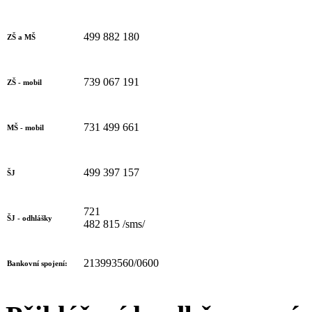
499 882 180
ZŠ a MŠ
739 067 191
ZŠ - mobil
731 499 661
MŠ - mobil
499 397 157
ŠJ
721
ŠJ - odhlášky
482 815 /sms/
213993560/0600
Bankovní spojení: