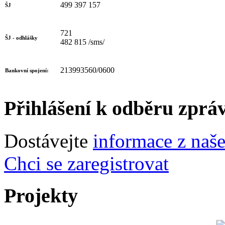
499 397 157
ŠJ
721
ŠJ - odhlášky
482 815 /sms/
213993560/0600
Bankovní spojení:
Přihlášení k odběru zprá
Dostávejte
informace z naš
Chci se zaregistrovat
Projekty