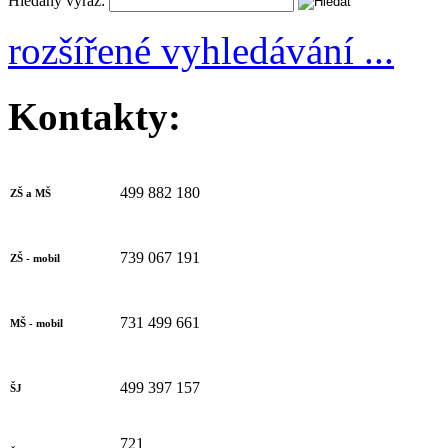
Hledaný výraz:
rozšířené vyhledávání ...
Kontakty:
499 882 180
ZŠ a MŠ
739 067 191
ZŠ - mobil
731 499 661
MŠ - mobil
499 397 157
ŠJ
721