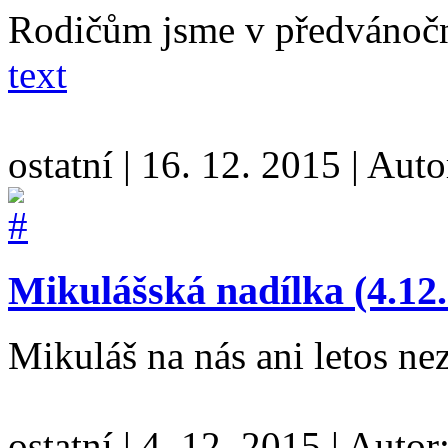
Rodičům jsme v předvánoční
text
ostatní
|
16. 12. 2015
|
Auto
Mikulášská nadílka (4.12
Mikuláš na nás ani letos n
ostatní
|
4. 12. 2015
|
Autor