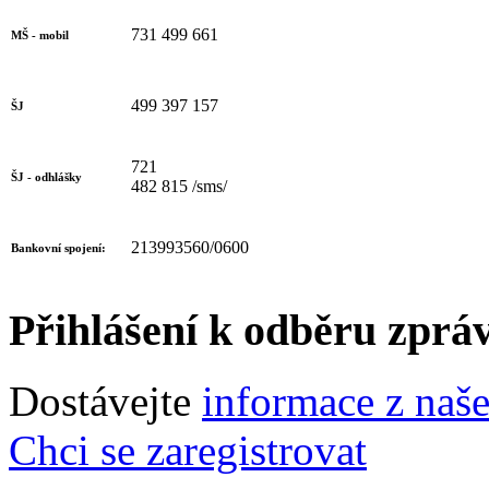
731 499 661
MŠ - mobil
499 397 157
ŠJ
721
ŠJ - odhlášky
482 815 /sms/
213993560/0600
Bankovní spojení:
Přihlášení k odběru zprá
Dostávejte
informace z naš
Chci se zaregistrovat