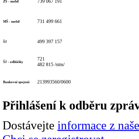
739 067 191
ZŠ - mobil
731 499 661
MŠ - mobil
499 397 157
ŠJ
721
ŠJ - odhlášky
482 815 /sms/
213993560/0600
Bankovní spojení:
Přihlášení k odběru zprá
Dostávejte
informace z naš