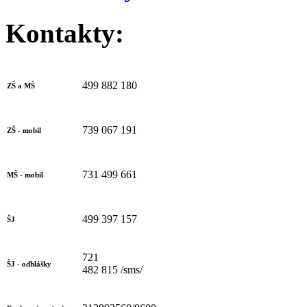
Kontakty:
499 882 180
ZŠ a MŠ
739 067 191
ZŠ - mobil
731 499 661
MŠ - mobil
499 397 157
ŠJ
721
ŠJ - odhlášky
482 815 /sms/