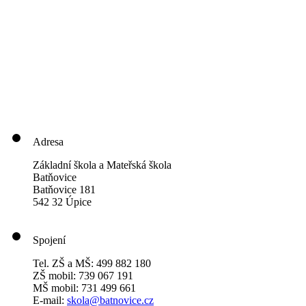
Adresa
Základní škola a Mateřská škola
Batňovice
Batňovice 181
542 32 Úpice
Spojení
Tel. ZŠ a MŠ: 499 882 180
ZŠ mobil: 739 067 191
MŠ mobil: 731 499 661
E-mail:
skola@batnovice.cz