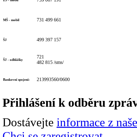
731 499 661
MŠ - mobil
499 397 157
ŠJ
721
ŠJ - odhlášky
482 815 /sms/
213993560/0600
Bankovní spojení:
Přihlášení k odběru zprá
Dostávejte
informace z naš
Chci se zaregistrovat