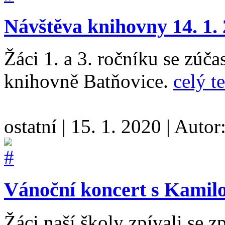
Návštěva knihovny 14. 1.
Žáci 1. a 3. ročníku se zúča
knihovně Batňovice.
celý t
ostatní
|
15. 1. 2020
|
Autor
Vánoční koncert s Kamilo
Žáci naší školy zpívali se