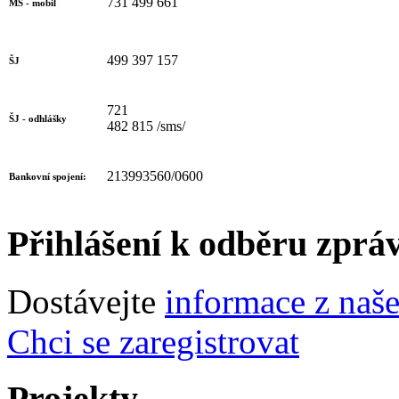
731 499 661
MŠ - mobil
499 397 157
ŠJ
721
ŠJ - odhlášky
482 815 /sms/
213993560/0600
Bankovní spojení:
Přihlášení k odběru zprá
Dostávejte
informace z naš
Chci se zaregistrovat
Projekty