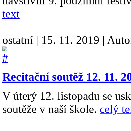
navštívili 9. podzimní fest
text
ostatní
|
15. 11. 2019
|
Auto
Recitační soutěž 12. 11. 2
V úterý 12. listopadu se usk
soutěže v naší škole.
celý te