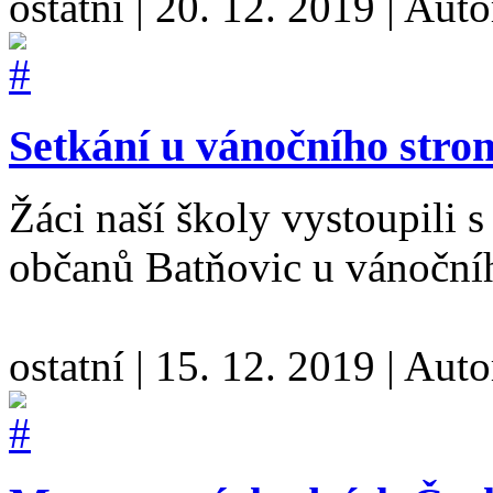
ostatní
|
20. 12. 2019
|
Auto
Setkání u vánočního strom
Žáci naší školy vystoupili
občanů Batňovic u vánoční
ostatní
|
15. 12. 2019
|
Auto