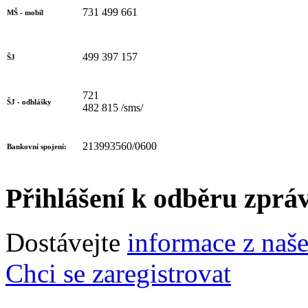
731 499 661
MŠ - mobil
499 397 157
ŠJ
721
ŠJ - odhlášky
482 815 /sms/
213993560/0600
Bankovní spojení:
Přihlášení k odběru zprá
Dostávejte
informace z naš
Chci se zaregistrovat