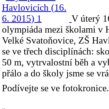
V úterý 1
olympiáda mezi školami v H
Velké Svatoňovice, ZŠ Havl
se ve třech disciplínách: s
50 m, vytrvalostní běh a v
přálo a do školy jsme se vrá
Podívejte se ve fotokronice.