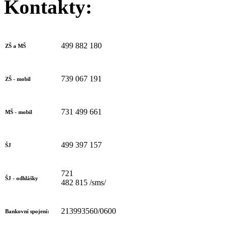
Kontakty:
499 882 180
ZŠ a MŠ
739 067 191
ZŠ - mobil
731 499 661
MŠ - mobil
499 397 157
ŠJ
721
ŠJ - odhlášky
482 815 /sms/
213993560/0600
Bankovní spojení: