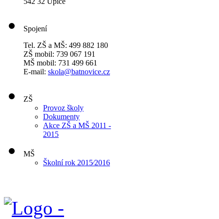
542 32 Úpice
Spojení
Tel. ZŠ a MŠ: 499 882 180
ZŠ mobil: 739 067 191
MŠ mobil: 731 499 661
E-mail:
skola@batnovice.cz
ZŠ
Provoz školy
Dokumenty
Akce ZŠ a MŠ 2011 -
2015
MŠ
Školní rok 2015⁄2016