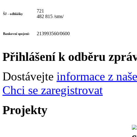
721
ŠJ - odhlášky
482 815 /sms/
213993560/0600
Bankovní spojení:
Přihlášení k odběru zprá
Dostávejte
informace z naš
Chci se zaregistrovat
Projekty