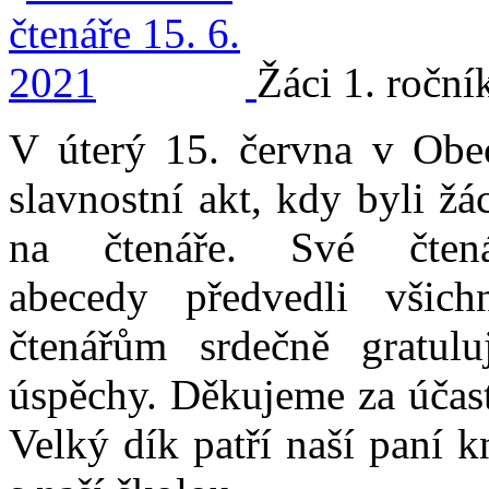
Žáci 1. roční
V úterý 15. června v Obe
slavnostní akt, kdy byli žá
na čtenáře. Své čten
abecedy předvedli všic
čtenářům srdečně gratulu
úspěchy. Děkujeme za účast 
Velký dík patří naší paní k