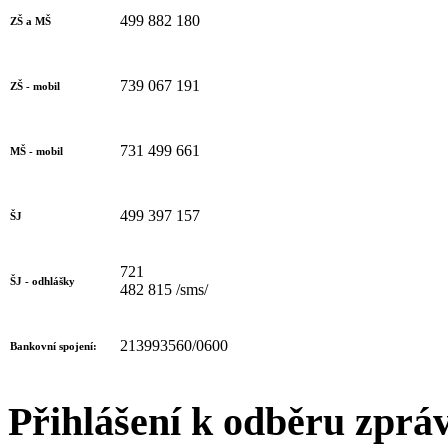
499 882 180
ZŠ a MŠ
739 067 191
ZŠ - mobil
731 499 661
MŠ - mobil
499 397 157
ŠJ
721
ŠJ - odhlášky
482 815 /sms/
213993560/0600
Bankovní spojení:
Přihlášení k odběru zprá