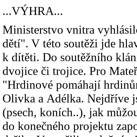
...VÝHRA...
Ministerstvo vnitra vyhlási
dětí". V této soutěži jde hl
k dítěti. Do soutěžního klán
dvojice či trojice. Pro Mate
"Hrdinové pomáhají hrdinů
Olivka a Adélka. Nejdříve j
(psech, koních..), jak můžo
do konečného projektu zapo