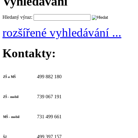
Vyhledávání
Hledaný výraz:
rozšířené vyhledávání ...
Kontakty:
499 882 180
ZŠ a MŠ
739 067 191
ZŠ - mobil
731 499 661
MŠ - mobil
499 397 157
ŠJ