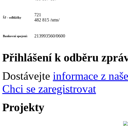
721
ŠJ - odhlášky
482 815 /sms/
213993560/0600
Bankovní spojení:
Přihlášení k odběru zprá
Dostávejte
informace z naš
Chci se zaregistrovat
Projekty