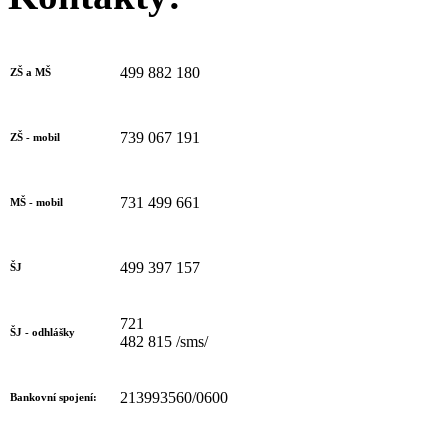
499 882 180
ZŠ a MŠ
739 067 191
ZŠ - mobil
731 499 661
MŠ - mobil
499 397 157
ŠJ
721
ŠJ - odhlášky
482 815 /sms/
213993560/0600
Bankovní spojení: