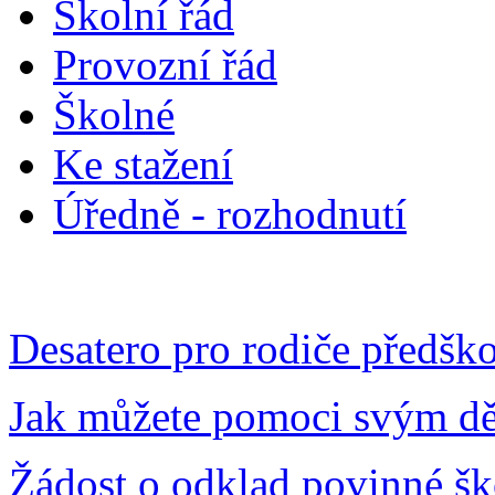
Školní řád
Provozní řád
Školné
Ke stažení
Úředně - rozhodnutí
Desatero pro rodiče předšk
Jak můžete pomoci svým d
Žádost o odklad povinné š