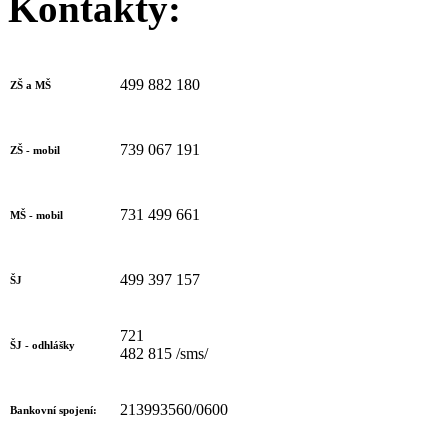
Kontakty:
499 882 180
ZŠ a MŠ
739 067 191
ZŠ - mobil
731 499 661
MŠ - mobil
499 397 157
ŠJ
721
ŠJ - odhlášky
482 815 /sms/
213993560/0600
Bankovní spojení: