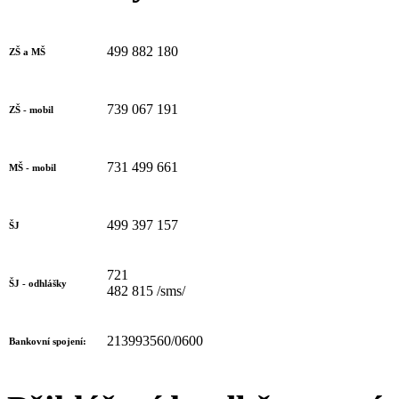
499 882 180
ZŠ a MŠ
739 067 191
ZŠ - mobil
731 499 661
MŠ - mobil
499 397 157
ŠJ
721
ŠJ - odhlášky
482 815 /sms/
213993560/0600
Bankovní spojení: