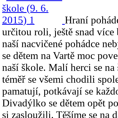
Hraní poháde
určitou roli, ještě snad víc
naší nacvičené pohádce ne
se dětem na Vartě moc povedl
naší škole. Malí herci se na
téměř se všemi chodili spol
pamatují, potkávají se každ
Divadýlko se dětem opět po
si zasloužili. Těšíme se na d