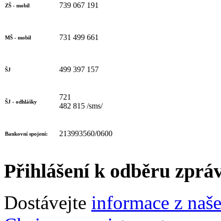
739 067 191
ZŠ - mobil
731 499 661
MŠ - mobil
499 397 157
ŠJ
721
ŠJ - odhlášky
482 815 /sms/
213993560/0600
Bankovní spojení:
Přihlášení k odběru zprá
Dostávejte
informace z naš