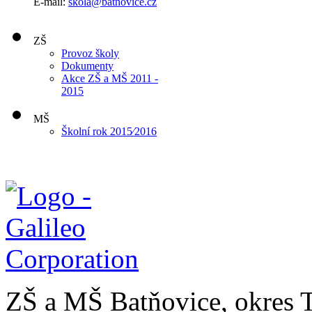
E-mail:
skola@batnovice.cz
ZŠ
Provoz školy
Dokumenty
Akce ZŠ a MŠ 2011 -
2015
MŠ
Školní rok 2015⁄2016
ZŠ a MŠ Batňovice, okres 