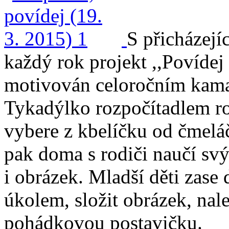
S přicházejí
každý rok projekt ,,Povídej
motivován celoročním kamar
Tykadýlko rozpočítadlem roz
vybere z kbelíčku od čmel
pak doma s rodiči naučí svý
i obrázek. Mladší děti zase
úkolem, složit obrázek, nale
pohádkovou postavičku.