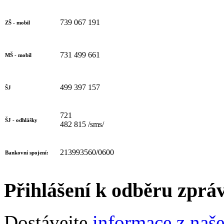
739 067 191
ZŠ - mobil
731 499 661
MŠ - mobil
499 397 157
ŠJ
721
ŠJ - odhlášky
482 815 /sms/
213993560/0600
Bankovní spojení:
Přihlášení k odběru zprá
Dostávejte
informace z naš