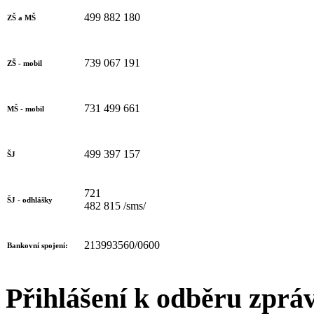
499 882 180
ZŠ a MŠ
739 067 191
ZŠ - mobil
731 499 661
MŠ - mobil
499 397 157
ŠJ
721
ŠJ - odhlášky
482 815 /sms/
213993560/0600
Bankovní spojení:
Přihlášení k odběru zprá