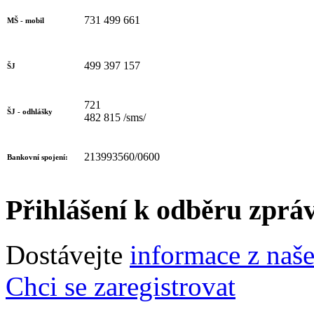
731 499 661
MŠ - mobil
499 397 157
ŠJ
721
ŠJ - odhlášky
482 815 /sms/
213993560/0600
Bankovní spojení:
Přihlášení k odběru zprá
Dostávejte
informace z naš
Chci se zaregistrovat