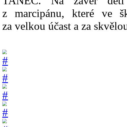
TANEC. Na závěr děti 
z marcipánu, které ve š
za velkou účast a za skvělo