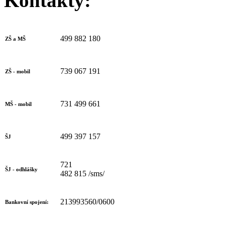
Kontakty:
499 882 180
ZŠ a MŠ
739 067 191
ZŠ - mobil
731 499 661
MŠ - mobil
499 397 157
ŠJ
721
ŠJ - odhlášky
482 815 /sms/
213993560/0600
Bankovní spojení: